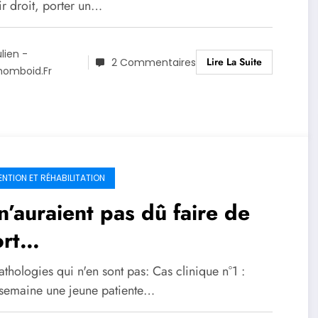
ir droit, porter un…
ulien -
Lire La Suite
2 Commentaires
homboid.fr
ENTION ET RÉHABILITATION
 n’auraient pas dû faire de
ort…
thologies qui n'en sont pas: Cas clinique n°1 :
 semaine une jeune patiente…