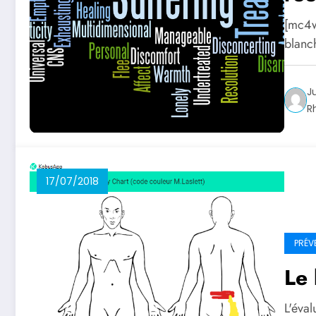
[mc4w
blanc
J
R
17/07/2018
PRÉV
Le 
L'éval