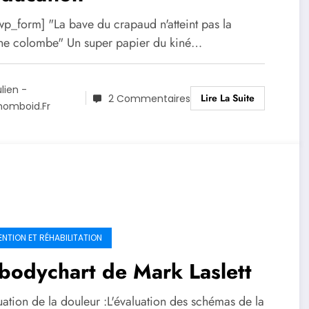
p_form] "La bave du crapaud n'atteint pas la
he colombe" Un super papier du kiné…
ulien -
Lire La Suite
2 Commentaires
homboid.fr
ENTION ET RÉHABILITATION
bodychart de Mark Laslett
uation de la douleur :L'évaluation des schémas de la