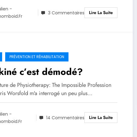
ulien -
Lire La Suite
3 Commentaires
homboid.fr
PRÉVENTION ET RÉHABILITATION
kiné c’est démodé?
cture de Physiotherapy: The Impossible Profession
ris Worsfold m'a interrogé un peu plus…
lien -
Lire La Suite
14 Commentaires
homboid.fr