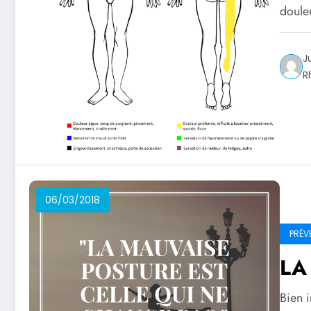
doule
J
R
06/03/2018
PRÉV
LA
Bien i