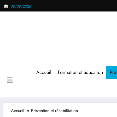
Aller
08/08/2026
au
contenu
Accueil
Formation et éducation
Pré
Accueil
Prévention et réhabilitation