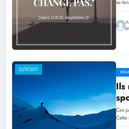
se ten
J
R
22/11/2017
PRÉV
Ils
sp
Ces pa
Cette