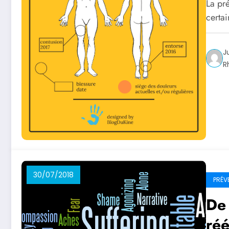
La pré
certa
J
R
30/07/2018
PRÉV
De 
ré