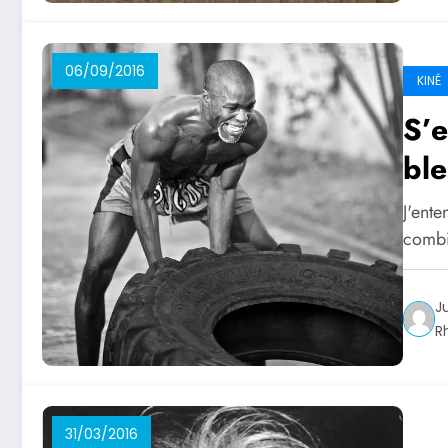
06/09/2016
KINÉ
S’e
ble
J'ent
combi
J
R
31/03/2016