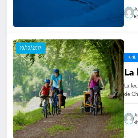
J
R
19/10/2017
KINÉ
La 
La le
de Ch
Ju
R