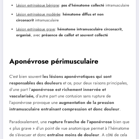
Lésion extrinsèque bénigne
:
pas d’hématome collecté
intramusculaire
Lésion extrinsèque modérée
:
hématome diffus et non
circonscrit
intramusculaire
Lésion extrinsèque grave
:
hématome intramusculaire circonscrit,
organisé
, avec
présence de caillot et souvent collecté
Aponévrose périmusculaire
C’est bien souvent
les lésions aponévrotiques qui sont
responsables des douleurs
et ce, pour deux raisons principales,
d’une part l’
aponévrose est richement innervée et
vascularisée,
d’autre part une contusion sans rupture de
l’aponévrose provoque une
augmentation de la pression
intramusculaire entraînant compression et donc douleur
.
Paradoxalement, une
rupture franche de l’aponévrose
bien que
« plus grave » d’un point de vue anatomique permet à l’hématome
de s’évacuer et donc
entraîne moins de douleur
. A côté de cela