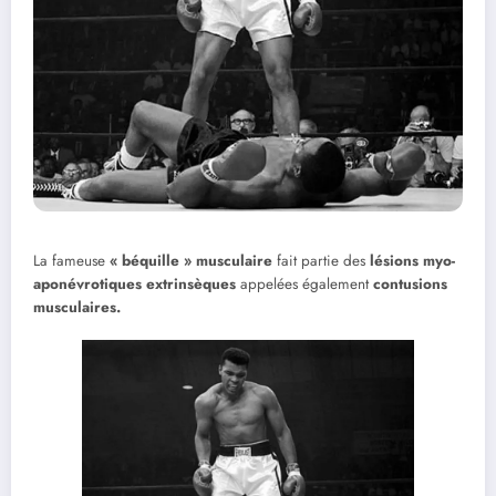
La fameuse
« béquille » musculaire
fait partie des
lésions myo-
aponévrotiques extrinsèques
appelées également
contusions
musculaires.