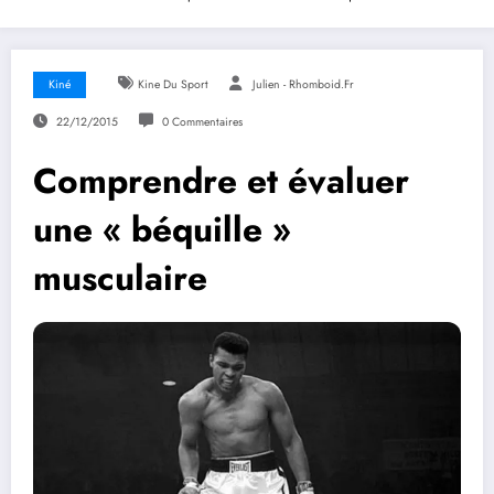
Kiné
Kine Du Sport
Julien - Rhomboid.fr
22/12/2015
0 Commentaires
Comprendre et évaluer
une « béquille »
musculaire