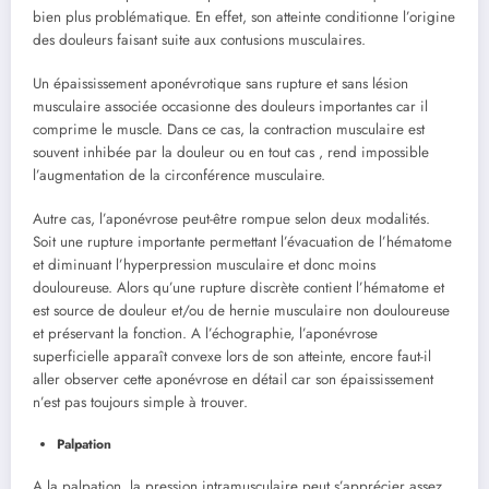
bien plus problématique. En effet, son atteinte conditionne l’origine
des douleurs faisant suite aux contusions musculaires.
Un épaississement aponévrotique sans rupture et sans lésion
musculaire associée occasionne des douleurs importantes car il
comprime le muscle. Dans ce cas, la contraction musculaire est
souvent inhibée par la douleur ou en tout cas , rend impossible
l’augmentation de la circonférence musculaire.
Autre cas, l’aponévrose peut-être rompue selon deux modalités.
Soit une rupture importante permettant l’évacuation de l’hématome
et diminuant l’hyperpression musculaire et donc moins
douloureuse. Alors qu’une rupture discrète contient l’hématome et
est source de douleur et/ou de hernie musculaire non douloureuse
et préservant la fonction. A l’échographie, l’aponévrose
superficielle apparaît convexe lors de son atteinte, encore faut-il
aller observer cette aponévrose en détail car son épaississement
n’est pas toujours simple à trouver.
Palpation
A la palpation, la pression intramusculaire peut s’apprécier assez