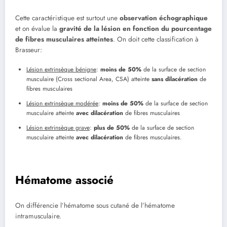
Cette caractéristique est surtout une
observation échographique
et on évalue la
gravité de la lésion en fonction du pourcentage
de fibres musculaires atteintes
. On doit cette classification à
Brasseur:
Lésion extrinsèque bénigne
:
moins de 50%
de la surface de section
musculaire (Cross sectional Area, CSA) atteinte
sans dilacération
de
fibres musculaires
Lésion extrinsèque modérée
:
moins de 50%
de la surface de section
musculaire atteinte
avec dilacération
de fibres musculaires
Lésion extrinsèque grave
:
plus de 50%
de la surface de section
musculaire atteinte
avec dilacération
de fibres musculaires.
Hématome associé
On différencie l’hématome sous cutané de l’hématome
intramusculaire.