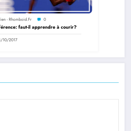
lien - Rhomboid.fr
0
érence: faut-il apprendre à courir?
3/10/2017