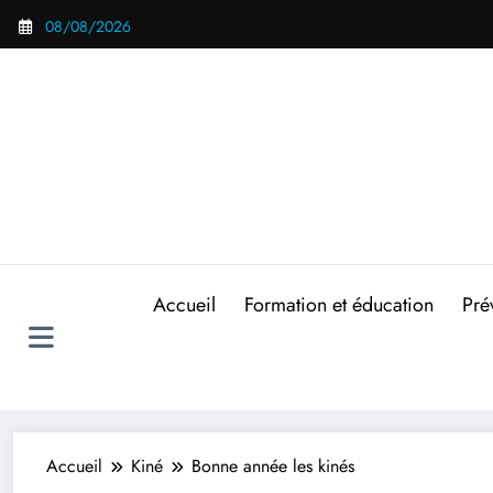
Aller
08/08/2026
au
contenu
Accueil
Formation et éducation
Pré
Accueil
Kiné
Bonne année les kinés