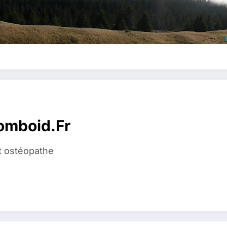
homboid.fr
t ostéopathe