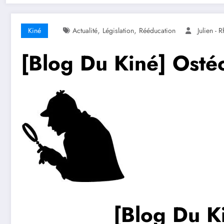
,
,
Kiné
Actualité
Législation
Rééducation
Julien -
[Blog Du Kiné] Osté
[Blog Du K