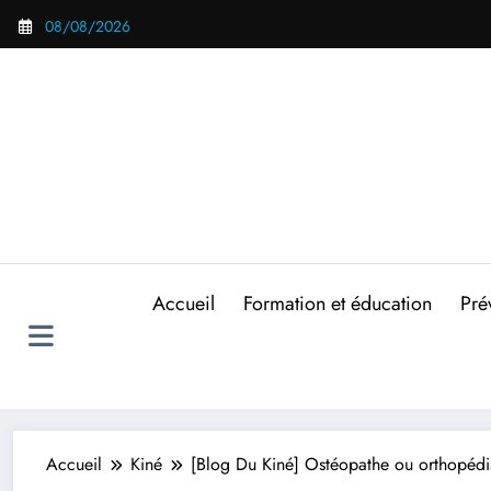
Aller
08/08/2026
au
contenu
Accueil
Formation et éducation
Pré
Accueil
Kiné
[Blog Du Kiné] Ostéopathe ou orthopédi