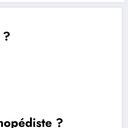
 ?
hopédiste ?