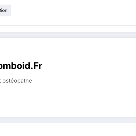
tion
homboid.fr
t ostéopathe