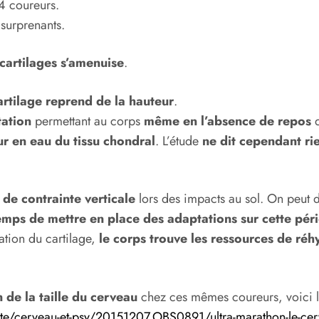
4 coureurs.
 surprenants.
cartilages s’amenuise
.
artilage reprend de la hauteur
.
ation
permettant au corps
même en l’absence de repos
d
ur en eau du tissu chondral
. L’étude
ne dit cependant ri
 de contrainte verticale
lors des impacts au sol. On peut d
 temps de mettre en place des adaptations sur cette pér
ation du cartilage,
le corps trouve les ressources de réhy
 de la taille du cerveau
chez ces mêmes coureurs, voici le
nte/cerveau-et-psy/20151207.OBS0891/ultra-marathon-le-cer