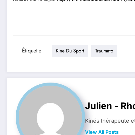
Étiquette
Kine Du Sport
Traumato
Julien - R
Kinésithérapeute e
View All Posts