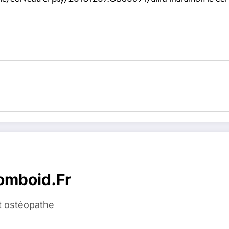
homboid.fr
t ostéopathe