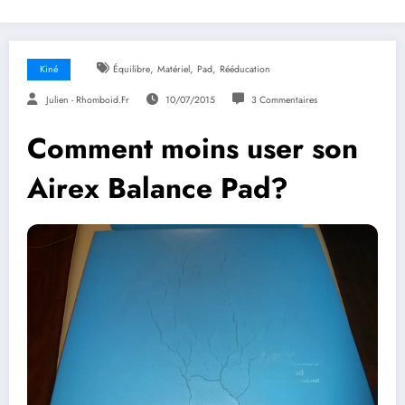
,
,
,
Kiné
Équilibre
Matériel
Pad
Rééducation
Julien - Rhomboid.fr
10/07/2015
3 Commentaires
Comment moins user son
Airex Balance Pad?