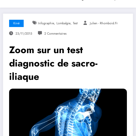
,
,
Kiné
Infographie
Lombalgie
Test
Julien - Rhomboid.fr
23/11/2015
2 Commentaires
Zoom sur un test
diagnostic de sacro-
iliaque