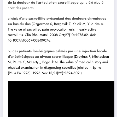
de la douleur de l’articulation sacro-iliaque
qui a été étudié
chez des patients:
atteints d’une
sacro-iliite présentant des douleurs chroniques
en bas du dos
(
Ozgocmen S, Bozgeyik Z, Kalcik M, Yildirim A.
The value of sacroiliac pain provocation tests in early active
sacroiliitis. Clin Rheumatol. 2008 Oct;27(10):1275-82. doi:
10.1007/s10067-008-0907-z
)
ou des
patients lombalgiques calmés par une injection locale
d’anésthésiques au niveau sacro-iliaque
(
Dreyfuss P, Michaelsen
M, Pauza K, McLarty J, Bogduk N. The value of medical history and
physical examination in diagnosing sacroiliac joint pain.Spine
(Phila Pa 1976). 1996 Nov 15;21(22):2594-602.
)