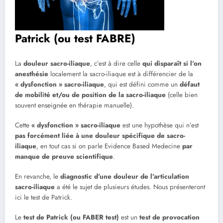
Patrick (ou test FABRE)
La
douleur sacro-iliaque
, c’est à dire celle
qui disparaît si l’on
anesthésie
localement la sacro-iliaque est à différencier de la
« dysfonction » sacro-iliaque
, qui est défini comme un
défaut
de mobilité et/ou de position de la sacro-iliaque
(celle bien
souvent enseignée en thérapie manuelle).
Cette
« dysfonction » sacro-iliaque
est une hypothèse qui n’est
pas forcément liée à une douleur spécifique de sacro-
iliaque
, en tout cas si on parle Evidence Based Medecine
par
manque de preuve scientifique
.
En revanche, le
diagnostic d’une douleur de l’articulation
sacro-iliaque
a été le sujet de plusieurs études. Nous présenteront
ici le test de Patrick.
Le
test de Patrick (ou FABER test)
est un
test de provocation