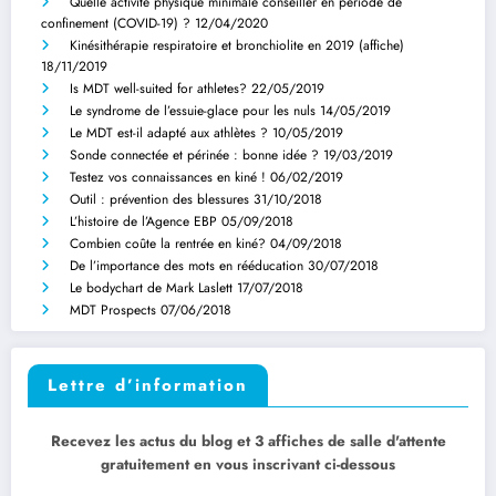
Quelle activité physique minimale conseiller en période de
confinement (COVID-19) ?
12/04/2020
Kinésithérapie respiratoire et bronchiolite en 2019 (affiche)
18/11/2019
Is MDT well-suited for athletes?
22/05/2019
Le syndrome de l’essuie-glace pour les nuls
14/05/2019
Le MDT est-il adapté aux athlètes ?
10/05/2019
Sonde connectée et périnée : bonne idée ?
19/03/2019
Testez vos connaissances en kiné !
06/02/2019
Outil : prévention des blessures
31/10/2018
L’histoire de l’Agence EBP
05/09/2018
Combien coûte la rentrée en kiné?
04/09/2018
De l’importance des mots en rééducation
30/07/2018
Le bodychart de Mark Laslett
17/07/2018
MDT Prospects
07/06/2018
Lettre d’information
Recevez les actus du blog et 3 affiches de salle d'attente
gratuitement en vous inscrivant ci-dessous