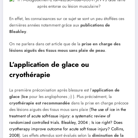
En effet, les connaissances sur ce sujet se sont un peu étoffées ces
dernières années notamment grâce aux
publications de
Bleakley
.
On ne parlera dans cet article que de la
prise en charge des
lésions aiguës des tissus mous sans plaie de peau
.
L’application de glace ou
cryothérapie
La première préconisation après blessure est l’
application de
glace
(
Ice
pour les anglophones ;-) ). Plus précisément, la
cryothérapie est recommandée
dans la prise en charge précoce
des lésions aiguës des tissus mous sans plaie (
The use of ice in the
treatment of acute soft-tissue injury: a systematic review of
randomized controlled trials. Bleakley, 2004
;
Is ice right? Does
cryotherapy improve outcome for acute soft tissue injury? Collins,
2008
). Les effets attendus sont évalués selon la
diminution de la