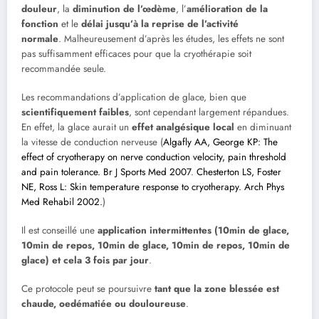
douleur
, la
diminution de l’œdème
, l’
amélioration de la
fonction
et le
délai jusqu’à la reprise de l’activité
normale
. Malheureusement d’après les études, les effets ne sont
pas suffisamment efficaces pour que la cryothérapie soit
recommandée seule.
Les recommandations d’application de glace, bien que
scientifiquement faibles
, sont cependant largement répandues.
En effet, la glace aurait un
effet analgésique local
en diminuant
la vitesse de conduction nerveuse (
Algafly AA, George KP: The
effect of cryotherapy on nerve conduction velocity, pain threshold
and pain tolerance. Br J Sports Med 2007
.
Chesterton LS, Foster
NE, Ross L: Skin temperature response to cryotherapy. Arch Phys
Med Rehabil 2002.
)
Il est conseillé une
application intermittentes (10min de glace,
10min de repos, 10min de glace, 10min de repos, 10min de
glace) et cela 3 fois par jour
.
Ce protocole peut se poursuivre
tant que la zone blessée est
chaude, oedématiée ou douloureuse
.