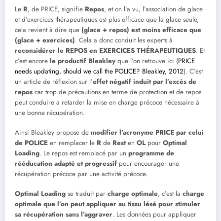
Le
R
, de PRICE, signifie
Repos
, et on l’a vu, l’association de glace
et d’exercices thérapeutiques est plus efficace que la glace seule,
cela revient à dire que
(glace + repos) est moins efficace que
(glace + exercices)
. Cela a donc conduit les experts à
reconsidérer le REPOS en EXERCICES THÉRAPEUTIQUES
. Et
c’est encore
le productif Bleakley
que l’on retrouve ici (
PRICE
needs updating, should we call the POLICE? Bleakley, 2012
). C’est
un article de réflexion sur l’
effet négatif induit par l’excès de
repos
car trop de précautions en terme de protection et de repos
peut conduire a retarder la mise en charge précoce nécessaire à
une bonne récupération.
Ainsi Bleakley propose de
modifier l’acronyme PRICE par celui
de POLICE
en remplacer le
R
de
Rest
en
OL
pour
Optimal
Loading
. Le repos est remplacé par un
programme de
rééducation adapté et progressif
pour encourager une
récupération précoce par une activité précoce.
Optimal Loading
se traduit par
charge optimale
, c’est la
charge
optimale que l’on peut appliquer au tissu lésé pour stimuler
sa récupération sans l’aggraver
. Les données pour appliquer