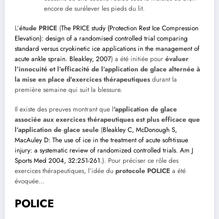
encore de surélever les pieds du lit.
L’
étude PRICE
(
The PRICE study (Protection Rest Ice Compression
Elevation): design of a randomised controlled trial comparing
standard versus cryokinetic ice applications in the management of
acute ankle sprain. Bleakley, 2007
) a été initiée pour
évaluer
l’innocuité et l’efficacité de l’application de glace alternée à
la mise en place d’exercices thérapeutiques
durant la
première semaine qui suit la blessure.
Il existe des preuves montrant que l
‘application de glace
associée aux exercices thérapeutiques est plus efficace que
l’application de glace seule
(
Bleakley C, McDonough S,
MacAuley D: The use of ice in the treatment of acute soft-tissue
injury: a systematic review of randomized controlled trials. Am J
Sports Med 2004, 32:251-261.
). Pour préciser ce rôle des
exercices thérapeutiques, l’idée du
protocole POLICE
a été
évoquée…
POLICE