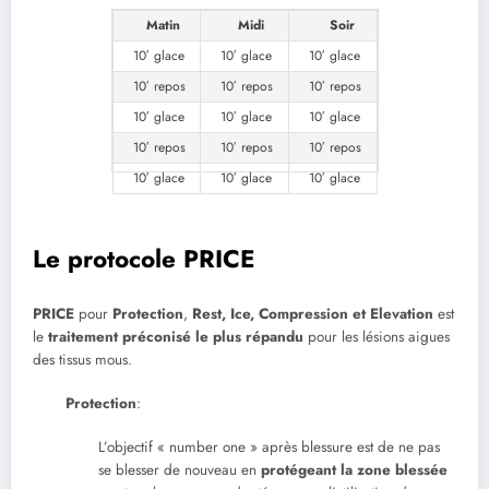
Matin
Midi
Soir
10′ glace
10′ glace
10′ glace
10′ repos
10′ repos
10′ repos
10′ glace
10′ glace
10′ glace
10′ repos
10′ repos
10′ repos
10′ glace
10′ glace
10′ glace
Le protocole PRICE
PRICE
pour
Protection
,
Rest, Ice, Compression et Elevation
est
le
traitement préconisé le plus répandu
pour les lésions aigues
des tissus mous.
Protection
:
L’objectif « number one » après blessure est de ne pas
se blesser de nouveau en
protégeant la zone blessée