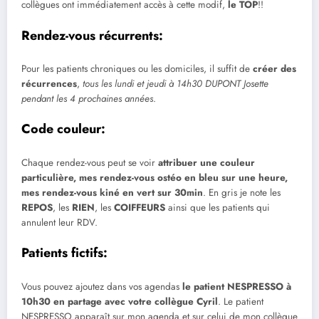
collègues ont immédiatement accès à cette modif,
le TOP
!!
Rendez-vous récurrents:
Pour les patients chroniques ou les domiciles, il suffit de
créer des
récurrences
,
tous les lundi et jeudi à 14h30 DUPONT Josette
pendant les 4 prochaines années
.
Code couleur:
Chaque rendez-vous peut se voir
attribuer une couleur
particulière,
mes rendez-vous ostéo en bleu sur une heure,
mes rendez-vous kiné en vert sur 30min
. En gris je note les
REPOS
, les
RIEN
, les
COIFFEURS
ainsi que les patients qui
annulent leur RDV.
Patients fictifs:
Vous pouvez ajoutez dans vos agendas
le patient NESPRESSO à
10h30 en partage avec votre collègue Cyril
. Le patient
NESPRESSO apparaît sur mon agenda et sur celui de mon collègue