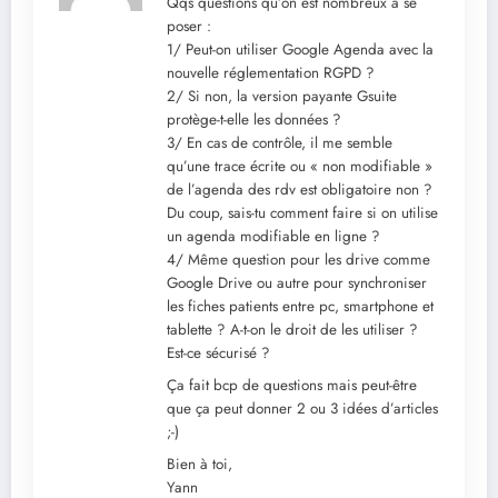
Qqs questions qu’on est nombreux à se
poser :
1/ Peut-on utiliser Google Agenda avec la
nouvelle réglementation RGPD ?
2/ Si non, la version payante Gsuite
protège-t-elle les données ?
3/ En cas de contrôle, il me semble
qu’une trace écrite ou « non modifiable »
de l’agenda des rdv est obligatoire non ?
Du coup, sais-tu comment faire si on utilise
un agenda modifiable en ligne ?
4/ Même question pour les drive comme
Google Drive ou autre pour synchroniser
les fiches patients entre pc, smartphone et
tablette ? A-t-on le droit de les utiliser ?
Est-ce sécurisé ?
Ça fait bcp de questions mais peut-être
que ça peut donner 2 ou 3 idées d’articles
;-)
Bien à toi,
Yann