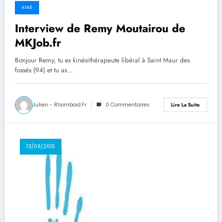
KINÉ
Interview de Remy Moutairou de
MKJob.fr
Bonjour Remy, tu es kinésithérapeute libéral à Saint Maur des
fossés (94) et tu as…
Julien - Rhomboid.fr
0 Commentaires
Lire La Suite
13/09/2015