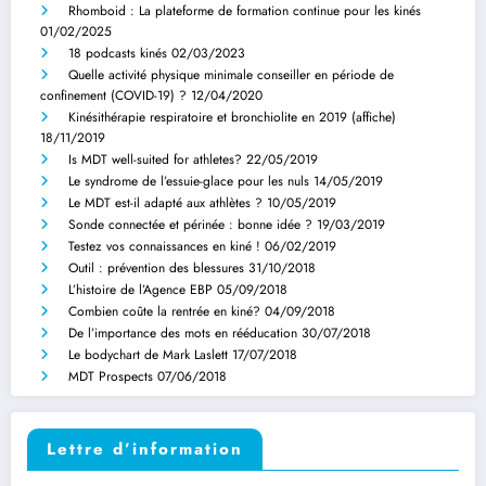
Rhomboid : La plateforme de formation continue pour les kinés
01/02/2025
18 podcasts kinés
02/03/2023
Quelle activité physique minimale conseiller en période de
confinement (COVID-19) ?
12/04/2020
Kinésithérapie respiratoire et bronchiolite en 2019 (affiche)
18/11/2019
Is MDT well-suited for athletes?
22/05/2019
Le syndrome de l’essuie-glace pour les nuls
14/05/2019
Le MDT est-il adapté aux athlètes ?
10/05/2019
Sonde connectée et périnée : bonne idée ?
19/03/2019
Testez vos connaissances en kiné !
06/02/2019
Outil : prévention des blessures
31/10/2018
L’histoire de l’Agence EBP
05/09/2018
Combien coûte la rentrée en kiné?
04/09/2018
De l’importance des mots en rééducation
30/07/2018
Le bodychart de Mark Laslett
17/07/2018
MDT Prospects
07/06/2018
Lettre d’information