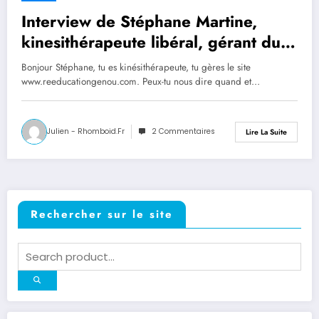
Interview de Stéphane Martine,
kinesithérapeute libéral, gérant du
site reeducationgenou.com.
Bonjour Stéphane, tu es kinésithérapeute, tu gères le site
www.reeducationgenou.com. Peux-tu nous dire quand et…
Julien - Rhomboid.fr
2 Commentaires
Lire La Suite
Rechercher sur le site