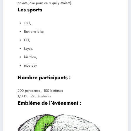
private joke pour ceux qui y étaient)
Les sports
Trail,
Run and bike,
CO,
kayak,
biathlon,
mud day
N
ombre participants
:
200 personnes , 100 binômes
1/3 DE, 2/3 étudiants
E
mblème de l’évènement
: