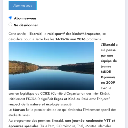
Abonnez-vous
Se désabonner
Cette année, l’
Ekoraid
, le
raid sportif des kinésithérapeutes
, se
déroulera pour la 7ème fois les
14-15-16 mai 2016
prochains.
L’
Ekoraid
a
été
pensé
par une
équipe de
jeunes
MKDE
Dijonnais
en 2009
avec le
soutien logistique du COIKE (Comité d’Organisation des Inter Kinés).
Initialement EKORAID signifiait
Ergos et Kiné au Raid
avec l’objectif
respect de la nature et écologie
associé.
Le
Morvan
fut le premier site de ce qui deviendra l’événement sportif des
étudiants kinés.
Au programme des premiers Ekoraid,
une journée randonnée VTT et
épreuves spéciales
(Tir à l’arc, CO mémoire, Trial, Montée infernale)