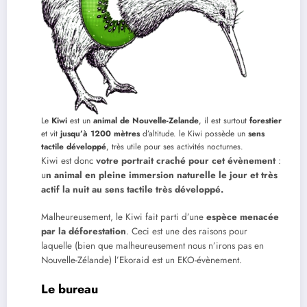
Le
Kiwi
est un
animal de Nouvelle-Zelande
, il est surtout
forestier
et vit
jusqu’à 1200 mètres
d’altitude. le Kiwi possède un
sens
tactile développé
, très utile pour ses activités nocturnes.
Kiwi est donc
votre portrait craché pour cet évènement
:
u
n animal en pleine immersion naturelle le jour et très
actif la nuit au sens tactile très développé.
Malheureusement, le Kiwi fait parti d’une
espèce menacée
par la déforestation
. Ceci est une des raisons pour
laquelle (bien que malheureusement nous n’irons pas en
Nouvelle-Zélande) l’Ekoraid est un EKO-évènement.
Le bureau