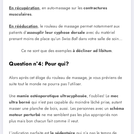
En récupération
, en auto-massage sur les
contractures
musculaires
.
En rééducation
, le rouleau de massage permet notamment aux
patients d’
assouplir leur cyphose dorsale
avec du matériel
prenant moins de place qu’un
Swiss Ball
dans votre salle de soin…
Ce ne sont que des exemples
à décliner ad libitum
.
Question n°4: Pour qui?
Alors après cet éloge du rouleau de massage, je vous préviens de
suite tout le monde ne pourra pas l’utiliser.
Une
mamie ostéoporotique ultracyphosée
, t’oublies! Le
mec
ultra borné
qui n’est pas capable du moindre lâché prise, autant
masser une planche de bois, aussi. Les personnes avec un
schéma
moteur perturbé
ne me semblent pas les plus appropriés non
plus mais bon chacun fait comme il veut.
L’indication parfaite est
le sédentaire
qui n’a pas le temps de