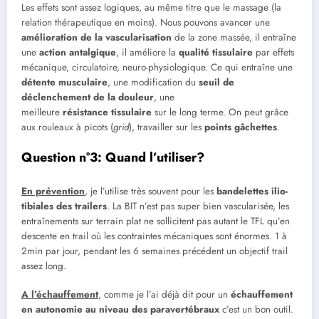
Les effets sont assez logiques, au même titre que le massage (la
relation thérapeutique en moins). Nous pouvons avancer une
amélioration de la vascularisation
de la zone massée, il entraîne
une
action antalgique
, il améliore la
qualité tissulaire
par effets
mécanique, circulatoire, neuro-physiologique. Ce qui entraîne une
détente musculaire
, une modification du
seuil de
déclenchement de la douleur
, une
meilleure
résistance tissulaire
sur le long terme. On peut grâce
aux rouleaux à picots (
grid
), travailler sur les
points gâchettes
.
Question n°3: Quand l’utiliser?
En prévention
, je l’utilise très souvent pour les
bandelettes ilio-
tibiales des trailers
. La BIT n’est pas super bien vascularisée, les
entraînements sur terrain plat ne sollicitent pas autant le TFL qu’en
descente en trail où les contraintes mécaniques sont énormes. 1 à
2min par jour, pendant les 6 semaines précédent un objectif trail
assez long.
A l’échauffement
, comme je l’ai déjà dit pour un
échauffement
en autonomie au niveau des paravertébraux
c’est un bon outil.