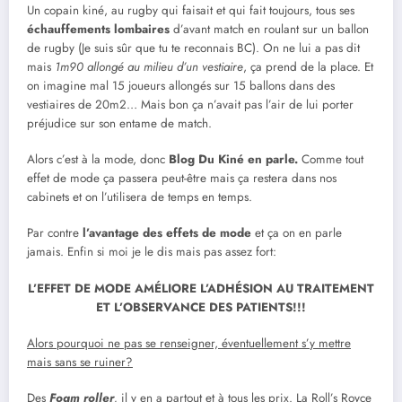
Un copain kiné, au rugby qui faisait et qui fait toujours, tous ses
échauffements lombaires
d’avant match en roulant sur un ballon
de rugby (Je suis sûr que tu te reconnais BC). On ne lui a pas dit
mais
1m90 allongé au milieu d’un vestiaire
, ça prend de la place. Et
on imagine mal 15 joueurs allongés sur 15 ballons dans des
vestiaires de 20m2… Mais bon ça n’avait pas l’air de lui porter
préjudice sur son entame de match.
Alors c’est à la mode, donc
Blog Du Kiné en parle.
Comme tout
effet de mode ça passera peut-être mais ça restera dans nos
cabinets et on l’utilisera de temps en temps.
Par contre
l’avantage des effets de mode
et ça on en parle
jamais. Enfin si moi je le dis mais pas assez fort:
L’EFFET DE MODE AMÉLIORE L’ADHÉSION AU TRAITEMENT
ET L’OBSERVANCE DES PATIENTS!!!
Alors pourquoi ne pas se renseigner, éventuellement s’y mettre
mais sans se ruiner?
Des
Foam roller
,
il y en a partout et à tous les prix. La Roll’s Royce