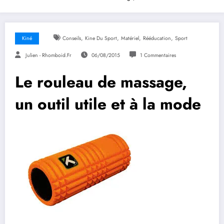
,
,
,
,
Kiné
Conseils
Kine Du Sport
Matériel
Rééducation
Sport
Julien - Rhomboid.fr
06/08/2015
1 Commentaires
Le rouleau de massage,
un outil utile et à la mode