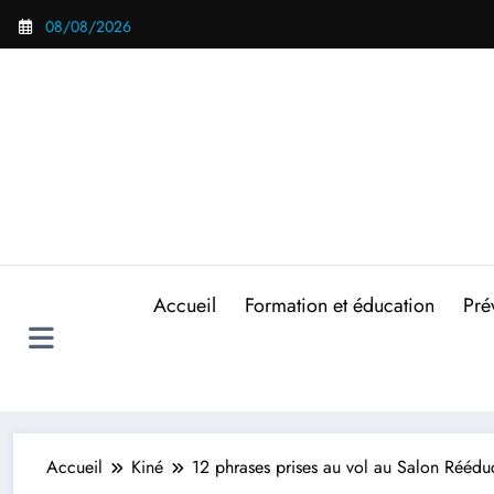
Aller
08/08/2026
au
contenu
Accueil
Formation et éducation
Pré
Accueil
Kiné
12 phrases prises au vol au Salon Rééd