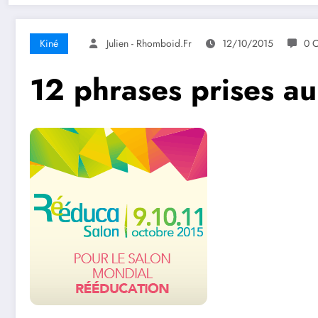
Kiné
Julien - Rhomboid.fr
12/10/2015
0 
12 phrases prises a