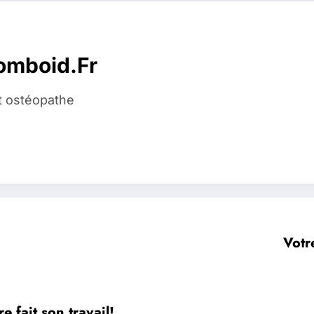
homboid.fr
t ostéopathe
Votr
 fait son travail!