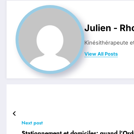
Julien - R
Kinésithérapeute e
View All Posts
Next post
Stationnement et domiciles: quand l’Ordre