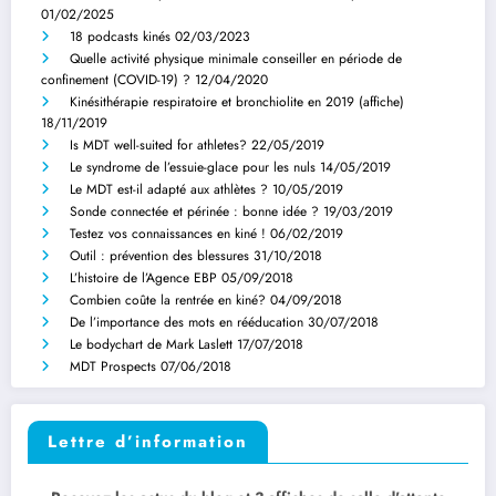
01/02/2025
18 podcasts kinés
02/03/2023
Quelle activité physique minimale conseiller en période de
confinement (COVID-19) ?
12/04/2020
Kinésithérapie respiratoire et bronchiolite en 2019 (affiche)
18/11/2019
Is MDT well-suited for athletes?
22/05/2019
Le syndrome de l’essuie-glace pour les nuls
14/05/2019
Le MDT est-il adapté aux athlètes ?
10/05/2019
Sonde connectée et périnée : bonne idée ?
19/03/2019
Testez vos connaissances en kiné !
06/02/2019
Outil : prévention des blessures
31/10/2018
L’histoire de l’Agence EBP
05/09/2018
Combien coûte la rentrée en kiné?
04/09/2018
De l’importance des mots en rééducation
30/07/2018
Le bodychart de Mark Laslett
17/07/2018
MDT Prospects
07/06/2018
Lettre d’information