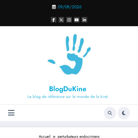
Aller
09/08/2026
au
contenu
BlogDuKine
Le blog de référence sur le monde de la kiné
Accueil
perturbateurs endocriniens